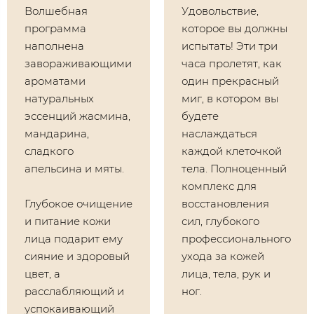
Волшебная
Удовольствие,
программа
которое вы должны
наполнена
испытать! Эти три
завораживающими
часа пролетят, как
ароматами
один прекрасный
натуральных
миг, в котором вы
эссенций жасмина,
будете
мандарина,
наслаждаться
сладкого
каждой клеточкой
апельсина и мяты.
тела. Полноценный
комплекс для
Глубокое очищение
восстановления
и питание кожи
сил, глубокого
лица подарит ему
профессионального
сияние и здоровый
ухода за кожей
цвет, а
лица, тела, рук и
расслабляющий и
ног.
успокаивающий