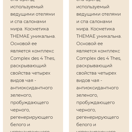
используемый
используемый
ведущими отелями
ведущими отелями
и спа салонами
и спа салонами
мира. Косметика
мира. Косметика
THEMAE уникальна.
THEMAE уникальна.
Основой ее
Основой ее
является комплекс
является комплекс
Complex des 4 Thes,
Complex des 4 Thes,
раскрывающий
раскрывающий
свойства четырех
свойства четырех
видов чая -
видов чая -
антиоксидантного
антиоксидантного
зеленого,
зеленого,
пробуждающего
пробуждающего
черного,
черного,
регенерирующего
регенерирующего
белого и
белого и
успокаивающего
успокаивающего