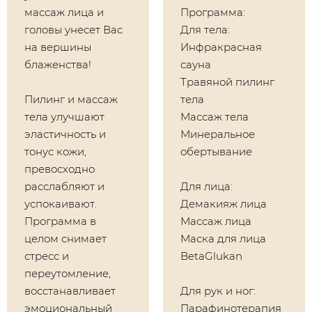
массаж лица и
​Программа:
головы унесет Вас
Для тела:
на вершины
Инфракрасная
блаженства!
сауна
Травяной пилинг
Пилинг и массаж
тела
тела улучшают
Массаж тела
эластичность и
Минеральное
тонус кожи,
обертывание
превосходно
расслабляют и
Для лица:
успокаивают.
Демакияж лица
Программа в
Массаж лица
целом снимает
Маска для лица
стресс и
BetaGlukan
переутомление,
восстанавливает
Для рук и ног:
эмоциональный
Парафинотерапия