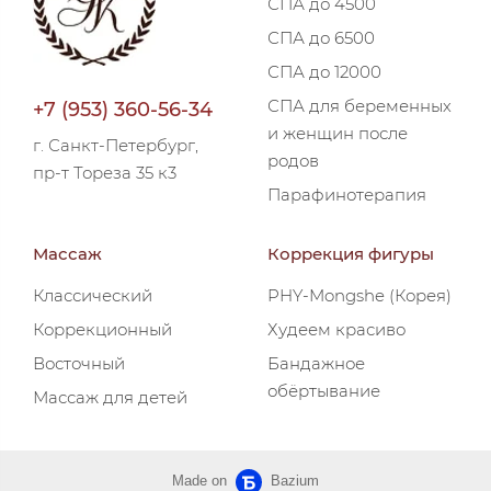
СПА до 4500
СПА до 6500
СПА до 12000
СПА для беременных
+7 (953) 360-56-34
и женщин после
г. Санкт-Петербург,
родов
пр-т Тореза 35 к3
Парафинотерапия
Массаж
Коррекция фигуры
Классический
PHY-Mongshe (Корея)
Коррекционный
Худеем красиво
Восточный
Бандажное
обёртывание
Массаж для детей
Made on
Bazium